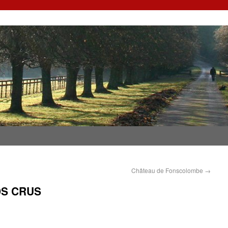
Château de Fonscolombe
→
DS CRUS