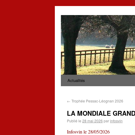
Actualités
←
Trophée Pessac-Léognan 2026
LA MONDIALE GRAN
Publié le
28 mai 2026
par
infosvin
Infosvin le 28/05/2026