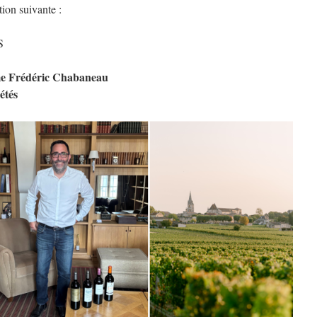
tion suivante :
S
e Frédéric Chabaneau
étés