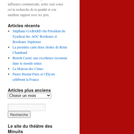
influence commerciale, notre seul souci
est la recherche de la qualité et son
meilleur rapport avec les prix.
Articles récents
Stéphane GABARD élu Président du
Syndicat des AOC Bordeaux et
Bordeaux Supérieur
La première carte deux étoiles de Rémi
Chambard
Benoît Castel, une excellence reconnue
dans le monde entier.
La Maison des Cimes
Pierre Hermé Paris et l’Élysée
célèbrent la France
Articles plus anciens
Le site du théâtre des
Minuits