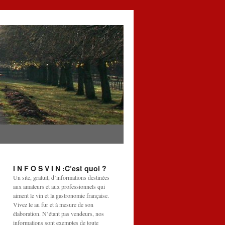
I N F O S V I N :C’est quoi ?
Un site, gratuit, d’informations destinées
aux amateurs et aux professionnels qui
aiment le vin et la gastronomie française.
Vivez le au fur et à mesure de son
élaboration. N’étant pas vendeurs, nos
informations sont exemptes de toute