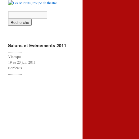
Salons et Evénements 2011
...............
Vinexpo
19 au 23 juin 2011
Bordeaux
...............