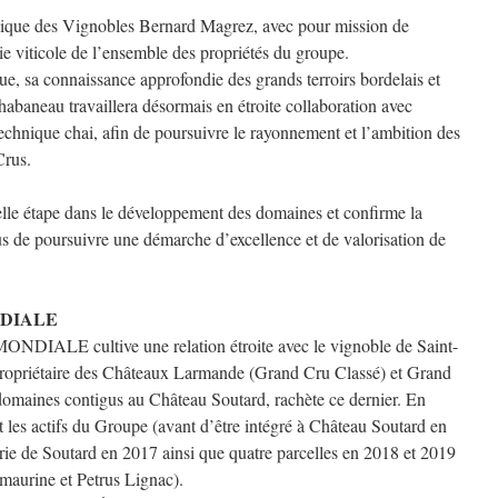
hnique des Vignobles Bernard Magrez, avec pour mission de
égie viticole de l’ensemble des propriétés du groupe.
e, sa connaissance approfondie des grands terroirs bordelais et
habaneau travaillera désormais en étroite collaboration avec
chnique chai, afin de poursuivre le rayonnement et l’ambition des
Crus.
le étape dans le développement des domaines et confirme la
 de poursuivre une démarche d’excellence et de valorisation de
ONDIALE
NDIALE cultive une relation étroite avec le vignoble de Saint-
propriétaire des Châteaux Larmande (Grand Cru Classé) et Grand
omaines contigus au Château Soutard, rachète ce dernier. En
t les actifs du Groupe (avant d’être intégré à Château Soutard en
urie de Soutard en 2017 ainsi que quatre parcelles en 2018 et 2019
maurine et Petrus Lignac).